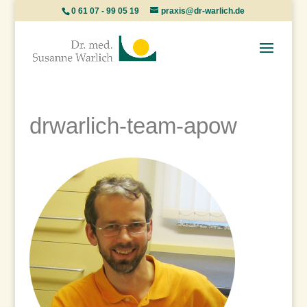
0 61 07 - 99 05 19
praxis@dr-warlich.de
drwarlich-team-apow