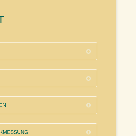
T
EN
CKMESSUNG